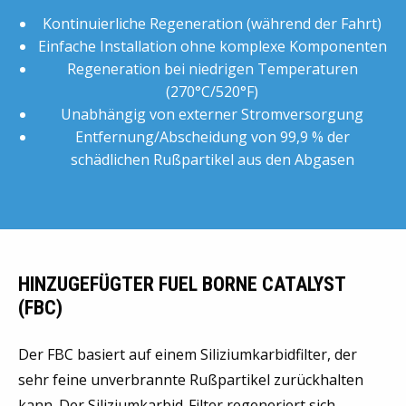
Kontinuierliche Regeneration (während der Fahrt)
Einfache Installation ohne komplexe Komponenten
Regeneration bei niedrigen Temperaturen
(270°C/520°F)
Unabhängig von externer Stromversorgung
Entfernung/Abscheidung von 99,9 % der
schädlichen Rußpartikel aus den Abgasen
HINZUGEFÜGTER FUEL BORNE CATALYST
(FBC)
Der FBC basiert auf einem Siliziumkarbidfilter, der
sehr feine unverbrannte Rußpartikel zurückhalten
kann. Der Siliziumkarbid-Filter regeneriert sich