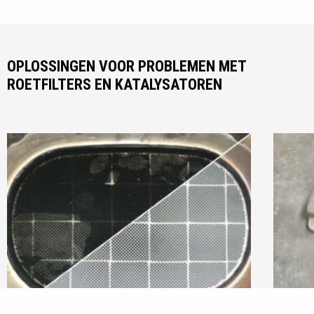
OPLOSSINGEN VOOR PROBLEMEN MET
ROETFILTERS EN KATALYSATOREN
Ga
Ga
naar
naar
de
de
bijbehorende
bijbeho
link
link