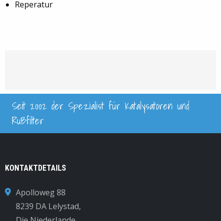
Reperatur
Seit 2002 der Spezialist für Katalysatoren und
Rußfilter
KONTAKTDETAILS
Apolloweg 88
8239 DA Lelystad,
Die Niederlande