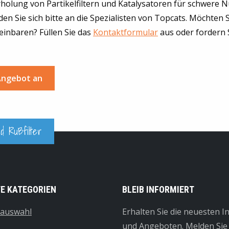
holung von Partikelfiltern und Katalysatoren für schwere 
n Sie sich bitte an die Spezialisten von Topcats. Möchten S
einbaren? Füllen Sie das
Kontaktformular
aus oder fordern S
 Angebot an
d Rußfilter
TE KATEGORIEN
BLEIB INFORMIERT
tauswahl
Erhalten Sie die neuesten 
und Angeboten. Melden Sie 