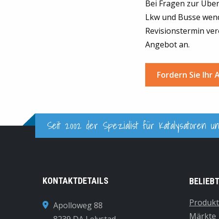
Bei Fragen zur Über
Lkw und Busse wende
Revisionstermin ver
Angebot an.
Fordern Sie Ihr
Seit 2002 der Spezialist für Katalysatoren un
KONTAKTDETAILS
BELIEB
Produk
Apolloweg 88
Märkte