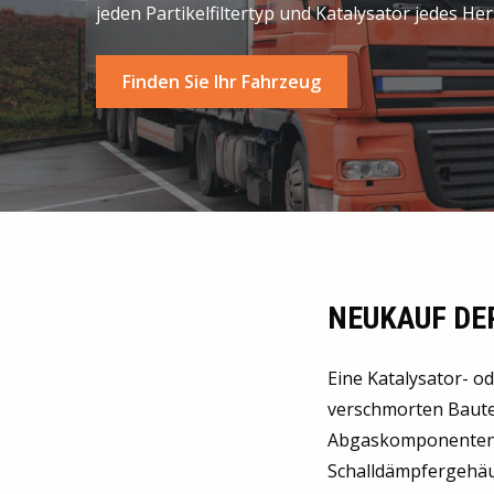
jeden Partikelfiltertyp und Katalysator jedes He
Finden Sie Ihr Fahrzeug
NEUKAUF DE
Eine Katalysator- od
verschmorten Bautei
Abgaskomponenten e
Schalldämpfergehäu