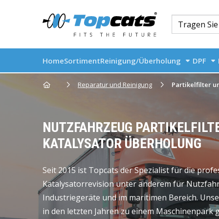
Home
Sortiment
Reinigung/Überholung
DPF
Go to homepage
Reparatur und Reinigung
Partikelfilter 
NUTZFAHRZEUG PARTIKELFILT
KATALYSATOR ÜBERHOLUNG
Seit 2015 ist Topcats der Spezialist für die profe
Katalysatorrevision unter anderem für Nutzfah
Industriegeräte und im maritimen Bereich. Unse
in den letzten Jahren zu einem Maschinenpark 