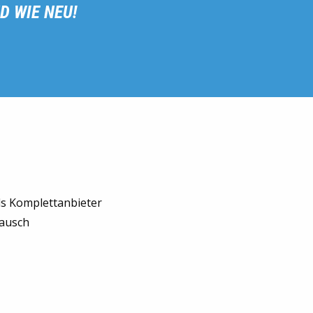
D WIE NEU!
Als Komplettanbieter
tausch