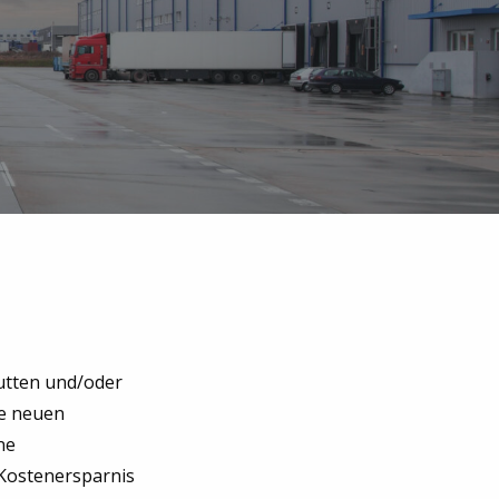
putten und/oder
ie neuen
ne
 Kostenersparnis