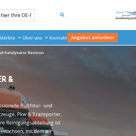
Angebot anfordern
Märkte
Über uns
Kontakt
und Katalysator Revision
ER &
ssionelle Rußfilter- und
rzeuge, Pkw & Transporter,
re Reinigungsabteilung ist
gewachsen, mit dem wir