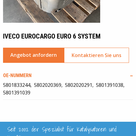
IVECO EUROCARGO EURO 6 SYSTEM
Angebot anfordern
Kontaktieren Sie uns
OE-NUMMERN
5801833244
5802020369
5802020291
5801391038
5801391039
Seit 2002 der Spezialist für Katalysatoren und