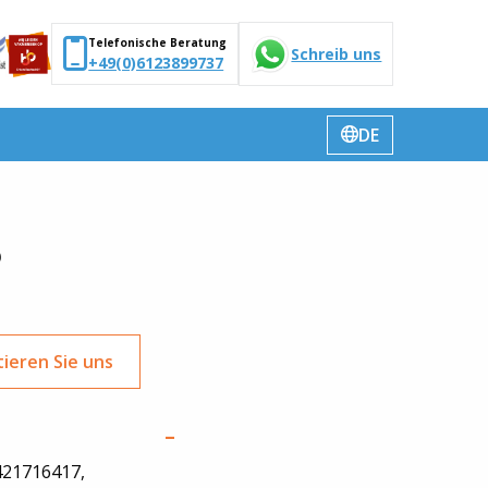
Telefonische Beratung
Schreib uns
+49(0)6123899737
DE
Sprache
wechseln
6
ieren Sie uns
421716417