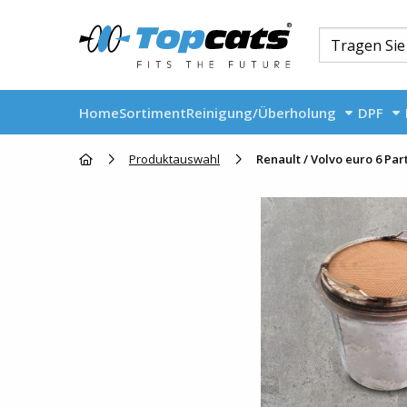
Home
Sortiment
Reinigung/Überholung
DPF
Go to homepage
Produktauswahl
Renault / Volvo euro 6 Part