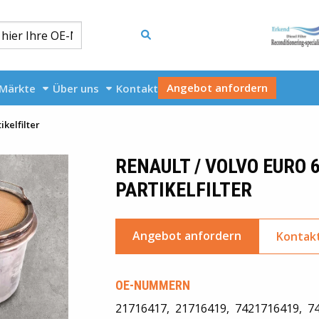
Angebot anfordern
Märkte
Über uns
Kontakt
ikelfilter
RENAULT / VOLVO EURO 
PARTIKELFILTER
Angebot anfordern
Kontakt
OE-NUMMERN
21716417
21716419
7421716419
7