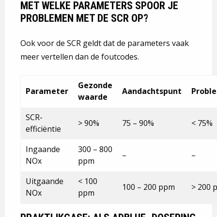
MET WELKE PARAMETERS SPOOR JE
PROBLEMEN MET DE SCR OP?
Ook voor de SCR geldt dat de parameters vaak
meer vertellen dan de foutcodes.
Gezonde
Parameter
Aandachtspunt
Probl
waarde
SCR-
> 90%
75 – 90%
< 75%
efficiëntie
Ingaande
300 – 800
–
–
NOx
ppm
Uitgaande
< 100
100 – 200 ppm
> 200 
NOx
ppm