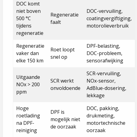
DOC komt
niet boven
DOC-vervuiling,
Regeneratie
500 °C
coatingvergiftiging,
faalt
tijdens
motorolieverbruik
regeneratie
Regeneratie
DPF-belasting,
Roet loopt
vaker dan
DOC-probleem,
snel op
elke 150 km
sensorafwijking
SCR-vervuiling,
Uitgaande
SCR werkt
NOx-sensor,
NOx > 200
onvoldoende
AdBlue-dosering,
ppm
lekkage
Hoge
DOC, pakking,
DPF is
roetlading
drukmeting,
mogelijk niet
na DPF-
motortechnische
de oorzaak
reiniging
oorzaak