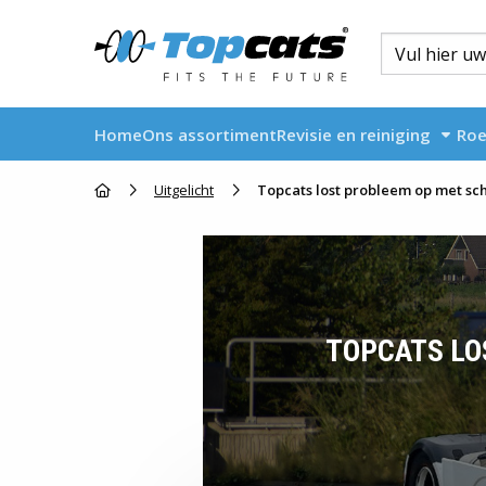
Home
Ons assortiment
Revisie en reiniging
Roe
Go to homepage
Uitgelicht
TOPCATS LO