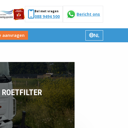
Bel met vragen
Bericht ons
088 9494 500
NL
e aanvragen
Verander
taal
 ROETFILTER