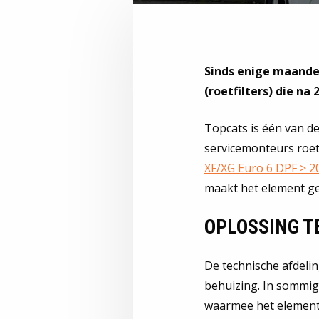
Sinds enige maande
(roetfilters) die na
Topcats is één van de
servicemonteurs roet
XF/XG Euro 6 DPF > 2
maakt het element ge
OPLOSSING T
De technische afdeling
behuizing. In sommige
waarmee het element i