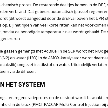
n chemisch proces. De resterende deeltjes komen in de DPF, 
en verbrand. Dat gebeurt automatisch (passief regenerere
rdt (dit wordt aangeduid door de drukval boven het DPF) st
e op. Bij het rijden van veel korte ritten kan het voorkomen
t, omdat de benodigde temperatuur niet wordt gehaald. De 
egenereren.
 de gassen gemengd met AdBlue. In de SCR wordt het NOx g
of (N2) en water (H2O) In de AMOX-katalysator wordt daarnaa
kslib) omgezet in stikstof en water. Uiteindelijk verlaten
teem via de diffuser.
N HET SYSTEEM
ngs- en regeneratieproces en de uitstoot wordt bewaakt en
nheid in de truck (PMCI-PACCAR Multi-Control Injection bij