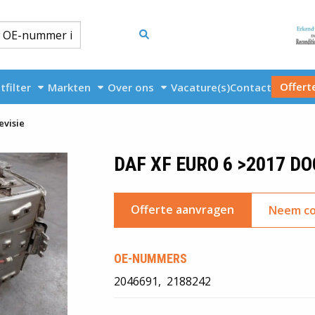
Offert
tfilter
Markten
Over ons
Vacature(s)
Contact
evisie
DAF XF EURO 6 >2017 DO
Offerte aanvragen
Neem co
OE-NUMMERS
2046691
2188242