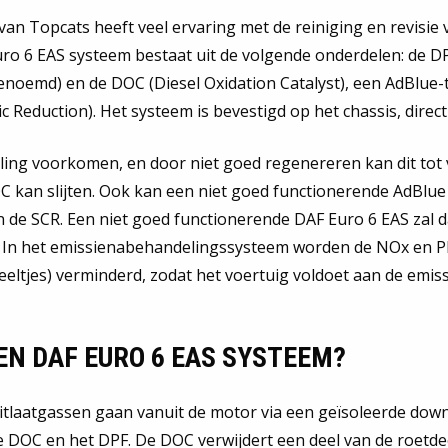
van Topcats heeft veel ervaring met de reiniging en revisie
o 6 EAS systeem bestaat uit de volgende onderdelen: de DPF
r genoemd) en de DOC (Diesel Oxidation Catalyst), een AdBlue-
ic Reduction). Het systeem is bevestigd op het chassis, direct
ling voorkomen, en door niet goed regenereren kan dit tot 
C kan slijten. Ook kan een niet goed functionerende AdBlue 
n de SCR. Een niet goed functionerende DAF Euro 6 EAS zal 
. In het emissienabehandelingssysteem worden de NOx en 
deeltjes) verminderd, zodat het voertuig voldoet aan de emis
EN DAF EURO 6 EAS SYSTEEM?
 Uitlaatgassen gaan vanuit de motor via een geïsoleerde dow
 de DOC en het DPF. De DOC verwijdert een deel van de roetdee