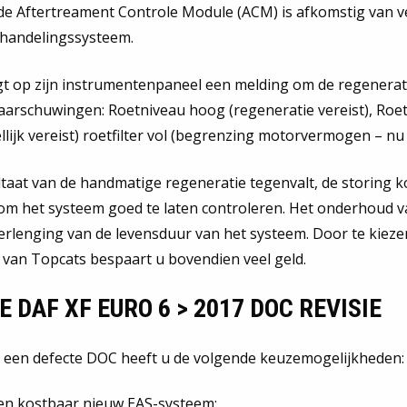
 de Aftertreament Controle Module (ACM) is afkomstig van v
ehandelingssysteem.
t op zijn instrumentenpaneel een melding om de regenerat
 waarschuwingen: Roetniveau hoog (regeneratie vereist), Roe
lijk vereist) roetfilter vol (begrenzing motorvermogen – nu
sultaat van de handmatige regeneratie tegenvalt, de storing 
k om het systeem goed te laten controleren. Het onderhoud 
erlenging van de levensduur van het systeem. Door te kieze
 van Topcats bespaart u bovendien veel geld.
E DAF XF EURO 6 > 2017 DOC REVISIE
 een defecte DOC heeft u de volgende keuzemogelijkheden:
en kostbaar nieuw EAS-systeem;