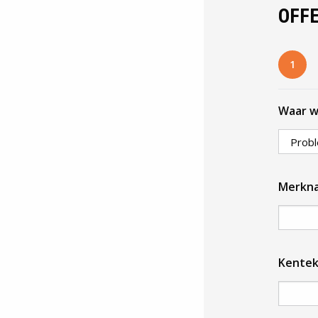
OFF
1
Waar w
Merkna
Kente