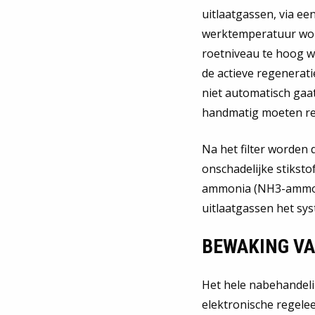
uitlaatgassen, via ee
werktemperatuur word
roetniveau te hoog wo
de actieve regenerati
niet automatisch gaa
handmatig moeten r
Na het filter worden
onschadelijke stikst
ammonia (NH3-ammonia
uitlaatgassen het sys
BEWAKING VA
Het hele nabehandeli
elektronische regelee