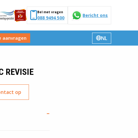
Bel met vragen
Bericht ons
088 9494 500
NL
e aanvragen
Verander
taal
C REVISIE
ntact op