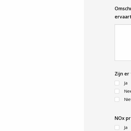
Omschr
ervaar
Zijn e
Ja
Ne
Nie
NOx p
Ja