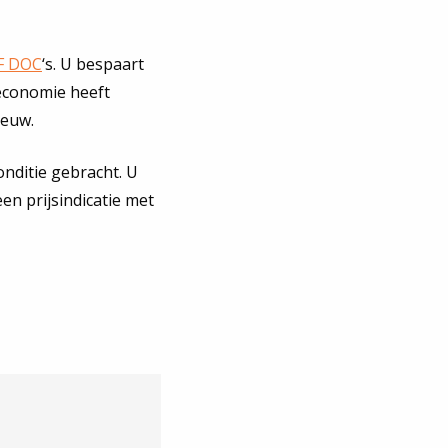
AF DOC
‘s. U bespaart
 economie heeft
ieuw.
onditie gebracht. U
n prijsindicatie met