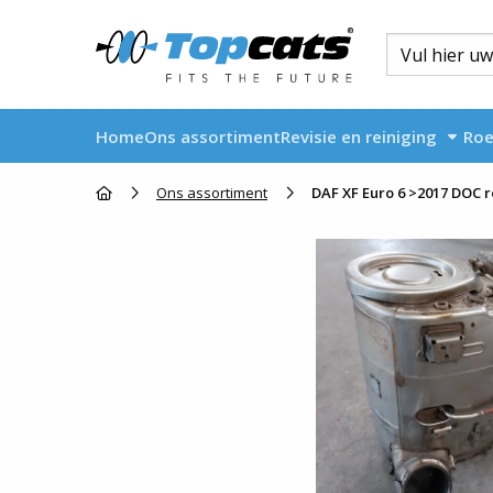
Home
Ons assortiment
Revisie en reiniging
Roe
Go to homepage
Ons assortiment
DAF XF Euro 6 >2017 DOC r